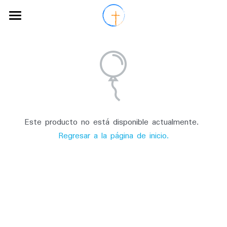
×
CATEGORÍAS DE LA TIENDA
Inicio
Nuevos Cursos
Únete
Spotify
Este producto no está disponible actualmente.
Programa de formación
Regresar a la página de inicio.
Staff
Contacto